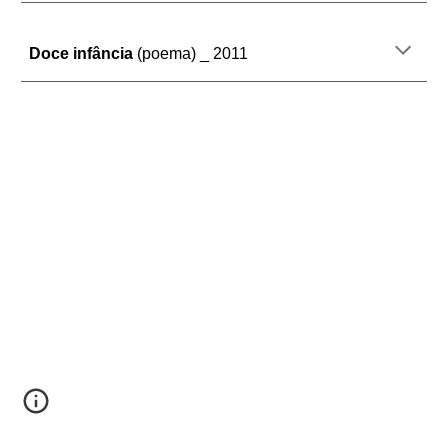
Doce infância
(
poema
) _ 20
11