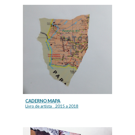
C
ADERNO MAPA
Livro de artista
_ 20
15
a
20
18