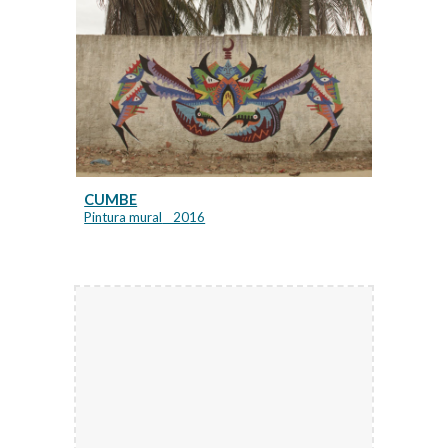
CUMBE
Pintura mural
_ 20
16