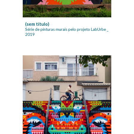
(sem título)
Série de p
inturas mura
is
pelo projeto LabUrbe _
2019