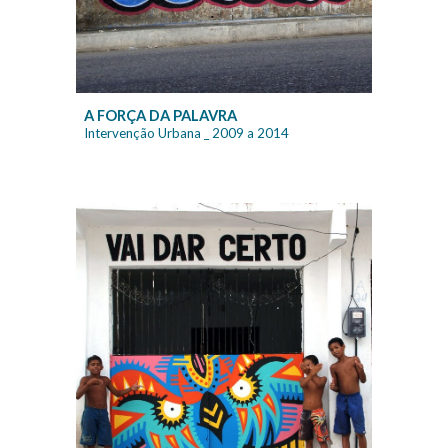
A FORÇA DA PALAVRA
Intervenção Urbana
_ 200
9
a 20
14