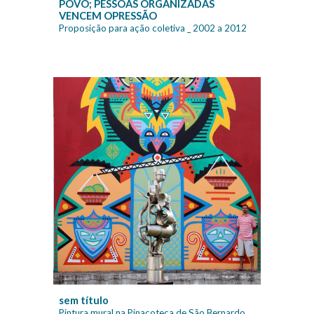
POVO; PESSOAS ORGANIZADAS
VENCEM OPRESSÃO
Proposição para ação coletiva
_ 2002 a 20
12
sem título
Pintura m
ural
na
Pinacoteca de São B
e
rnardo