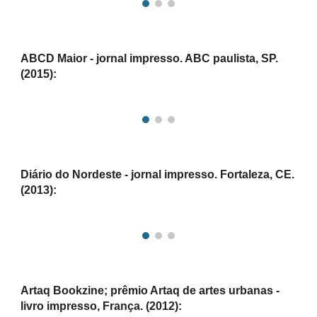
ABCD Maior - jornal impresso. ABC paulista, SP.
(2015)
:
Diário do Nordeste
-
jornal
impress
o.
Fortaleza, CE.
(201
3
):
Artaq Bookzine; prêmio Artaq de artes urbanas -
livro impresso
, França. (201
2
):