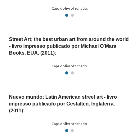
Capa do livro fechado.
Street Art
; the best urban art from arou
nd the world
- livro impresso publicado por Michael O'Mara
Books. EUA
. (201
1
):
Capa do livro fechado.
Nuevo mundo; Latin American street art
- livro
impresso publicado por Gestalten.
Inglaterra
.
(2011):
Capa do livro fechado.