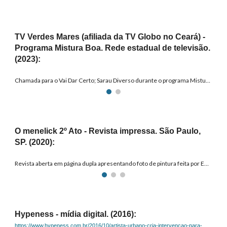
TV Verdes
Mares (afiliada da TV Globo no Ceará)
-
Programa
Mistura Boa
. Rede
estadual
de televisão.
(20
23
):
Chamada para o Vai Dar Certo; Sarau Diverso durante o programa Mistura Boa.
O menelick 2º Ato
- Revista impressa. São Paulo,
SP. (2020
)
:
Revista aberta em página dupla apresentando foto de pintura feita por Emol..
Hypeness - mídia digital. (2016):
https://www.hypeness.com.br/2016/10/artista-urbano-cria-intervencao-para-