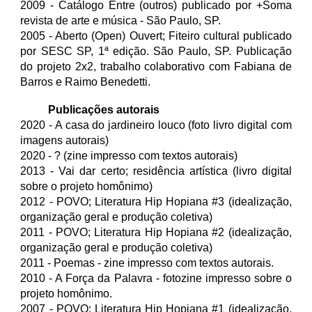
2009 - Catálogo Entre (outros) publicado por +Soma
revista de arte e música - São Paulo, SP.
20
05
- Aberto (Open) Ouvert; Fiteiro cultural publicado
por SESC SP,
1
ª edição. São Paulo, SP.
Publicação
do projeto 2x2, trabalho colaborativo com Fabiana de
Barros e Raimo Benedetti.
Publicações autorais
2020 - A casa
do jardineiro louco (foto livro digital com
imagens autorais)
2020 - ? (zine impresso com textos autorais)
2013 - Vai dar certo; residência artística (livro digital
sobre o projeto homônimo)
20
12
- POVO; Literatura Hi
p Hopiana #3 (idealização,
organização geral
e produção coletiva
)
20
11
- POVO; Literatura Hip Hopiana #
2
(idealização
,
organização geral e produção coletiva)
2011 - Poemas - zine impresso com textos autorais.
2010 - A Força da Palavra - fotozine impresso sobre o
projeto homônimo.
20
07
- POVO; Literatura Hip Hopiana #1 (idealização
,