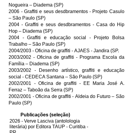
Nogueira – Diadema (SP)
2006 - Graffiti e seus desdbramentos -
Projeto Casulo
– São Paulo (SP)
2004 -
Graffiti e seus desdbramentos -
Casa do Hip
Hop – Diadema (SP)
2004 - Graffiti e educação social -
Projeto Bolsa
Trabalho – São Paulo (SP)
200
4
/200
3 - Oficina de graffiti
-
AJAES - Jandira (SP.
2003/2002 -
Oficina de graffiti -
Programa Escola da
Família – Diadema (SP)
2003/2002 - Desenho artístico, graffiti e educação
social -
CEDECA Santana – São Paulo (SP)
2002/2001 -
Oficina de graffiti -
EE Maria José A.
Ferraz – Taboão da Serra (SP)
2002/2001 - Oficina de graffiti -
Aldeia do Futuro – São
Paulo (SP)
Publicações (seleção)
202
6
-
Verve Lasciva
(antolologia
literária)
por Editora TAUP -
Curitiba -
PR.