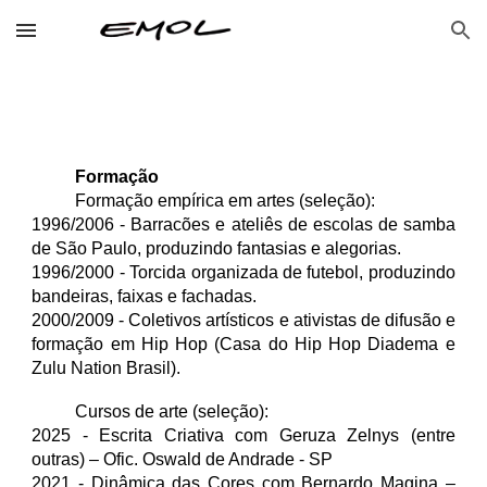
Skip to main content
Skip to navigation
Formação
Formação empírica em artes (seleção):
1996/2006 - B
arracões e ateliês de escolas de samba
de São Paulo, produzindo fantasias e alegorias.
1996/2000 - Torcida organizada de futebol, produzindo
bandeiras, faixas e fachadas.
2000/2009 - Coletivos artísticos e ativistas de difusão e
formação em Hip Hop (Casa do Hip Hop Diadema e
Zulu Nation Brasil).
Cursos de arte (seleção):
2025 - Escrita Criativa com Geruza Zelnys (entre
outras) – Ofic. Oswald de Andrade - SP
2021 - Dinâmica das Cores com Bernardo Magina –